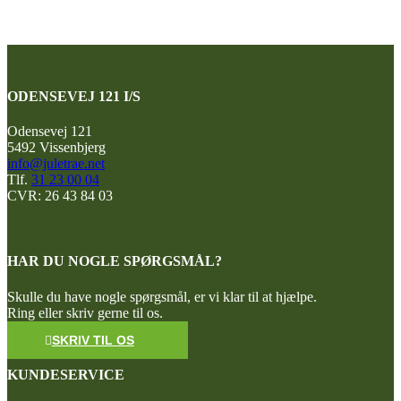
ODENSEVEJ 121 I/S
Odensevej 121
5492 Vissenbjerg
info@juletrae.net
Tlf.
31 23 00 04
CVR: 26 43 84 03
HAR DU NOGLE SPØRGSMÅL?
Skulle du have nogle spørgsmål, er vi klar til at hjælpe.
Ring eller skriv gerne til os.
SKRIV TIL OS
KUNDESERVICE