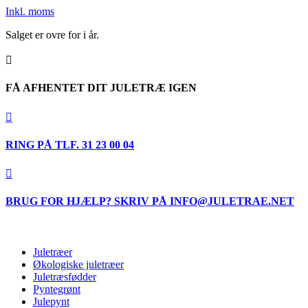
Inkl. moms
Salget er ovre for i år.

FÅ AFHENTET DIT JULETRÆ IGEN

RING PÅ TLF. 31 23 00 04

BRUG FOR HJÆLP? SKRIV PÅ INFO@JULETRAE.NET
Juletræer
Økologiske juletræer
Juletræsfødder
Pyntegrønt
Julepynt